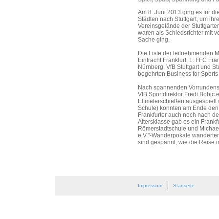
Am 8. Juni 2013 ging es für die
Städten nach Stuttgart, um ih
Vereinsgelände der Stuttgarte
waren als Schiedsrichter mit vo
Sache ging.
Die Liste der teilnehmenden M
Eintracht Frankfurt, 1. FFC Fr
Nürnberg, VfB Stuttgart und St
begehrten Business for Sports
Nach spannenden Vorrundenspi
VfB Sportdirektor Fredi Bobic 
Elfmeterschießen ausgespielt 
Schule) konnten am Ende den F
Frankfurter auch noch nach de
Altersklasse gab es ein Frank
Römerstadtschule und Michael
e.V."-Wanderpokale wanderten
sind gespannt, wie die Reise 
Impressum
Startseite