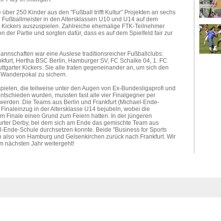
 über 250 Kinder aus den "Fußball trifft Kultur" Projekten an sechs
re Fußballmeister in den Altersklassen U10 und U14 auf dem
r Kickers auszuspielen. Zahlreiche ehemalige FTK-Teilnehmer
n der Partie und sorgten dafür, dass es auf dem Spielfeld fair zur
annschaften war eine Auslese traditionsreicher Fußballclubs:
ankfurt, Hertha BSC Berlin, Hamburger SV, FC Schalke 04, 1. FC
uttgarter Kickers. Sie alle traten gegeneinander an, um sich den
 Wanderpokal zu sichern.
elen, die teilweise unter den Augen von Ex-Bundesligaprofi und
entschieden wurden, mussten fast alle vier Finalgegner per
werden. Die Teams aus Berlin und Frankfurt (Michael-Ende-
inaleinzug in der Altersklasse U14 bejubeln, wobei die
m Finale einen Grund zum Feiern hatten. In der jüngeren
furter Derby, bei dem sich am Ende das gemischte Team aus
-Ende-Schule durchsetzen konnte. Beide "Business for Sports
 also von Hamburg und Gelsenkirchen zurück nach Frankfurt. Wir
im nächsten Jahr weitergeht!